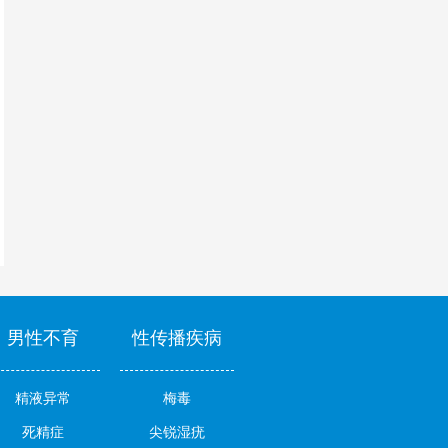
男性不育
性传播疾病
精液异常
梅毒
死精症
尖锐湿疣