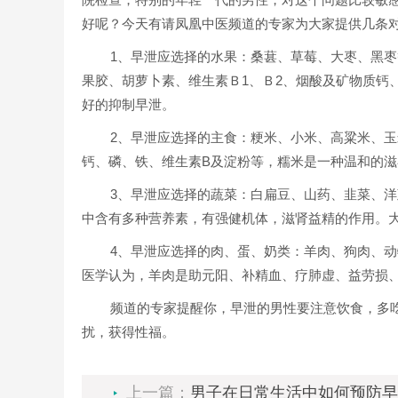
好呢？今天有请凤凰中医频道的专家为大家提供几条
1、早泄应选择的水果：桑葚、草莓、大枣、黑
果胶、胡萝卜素、维生素Ｂ1、Ｂ2、烟酸及矿物质钙
好的抑制早泄。
2、早泄应选择的主食：粳米、小米、高粱米、
钙、磷、铁、维生素B及淀粉等，糯米是一种温和的
3、早泄应选择的蔬菜：白扁豆、山药、韭菜、
中含有多种营养素，有强健机体，滋肾益精的作用。
4、早泄应选择的肉、蛋、奶类：羊肉、狗肉、
医学认为，羊肉是助元阳、补精血、疗肺虚、益劳损
频道的专家提醒你，早泄的男性要注意饮食，多
扰，获得性福。
上一篇：
男子在日常生活中如何预防早泄？