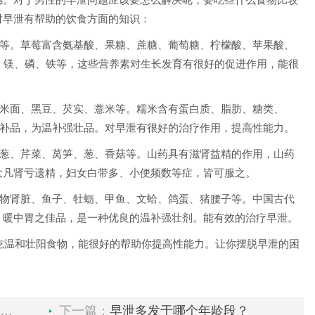
对早泄有帮助的饮食方面的知识：
枣等。草莓富含氨基酸、果糖、蔗糖、葡萄糖、柠檬酸、苹果酸、
、镁、磷、铁等，这些营养素对生长发育有很好的促进作用，能很
玉米面、黑豆、芡实、薏米等。糯米含有蛋白质、脂肪、糖类、
滋补品，为温补强壮品。对早泄有很好的治疗作用，提高性能力。
洋葱、芹菜、莴笋、葱、香菇等。山药具有滋肾益精的作用，山药
大凡肾亏遗精，妇女白带多、小便频数等症，皆可服之。
动物肾脏、鱼子、牡蛎、甲鱼、文蛤、鸽蛋、猪腰子等。中国古代
、暖中胃之佳品，是一种优良的温补强壮剂。能有效的治疗早泄。
吃温和壮阳食物，能很好的帮助你提高性能力。让你摆脱早泄的困
下一篇：
早泄多发于哪个年龄段？