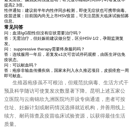
提高2.3倍。
性伴通知：建议前半年内性伴同步检测，即使无症状也可携带病毒。
疫苗进展：目前国内尚无上市HSV疫苗，可关注昆医大临床试验招募
信息。
常见问答
问：血清IgG阳性但没有症状需要治疗吗？
答：无需治疗，但妊娠前建议做分型，区分HSV-1/2，孕期监测复
发。
问： suppressive therapy需要终身服药吗？
答：连续服用一年后，若复发≤1次可尝试停药观察，由医生评估免
疫状态。
问：可以献血吗？
答：疱疹非输血传播疾病，国家未列入永久推迟项目，皮损痊愈一周
即可献血。
生殖器疱疹虽不可根治，但规范抗病毒、生活方式干
预及科学随访可使复发次数显著下降。昆明上述五家公
立医院与云南锦欣九洲医院均开设专病通道，患者可按
住址、妊娠计划或耐药情况选择就近机构，并善用线上
续方、耐药筛查及疫苗临床试验资源，以获得最佳生活
质量。