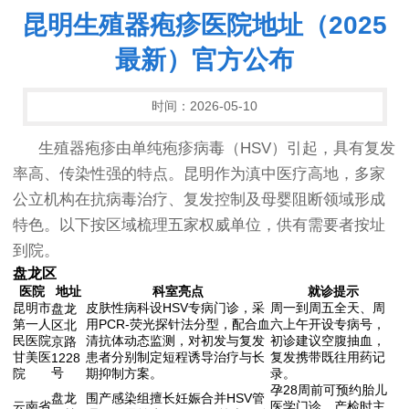
昆明生殖器疱疹医院地址（2025
最新）官方公布
时间：2026-05-10
生殖器疱疹由单纯疱疹病毒（HSV）引起，具有复发
率高、传染性强的特点。昆明作为滇中医疗高地，多家
公立机构在抗病毒治疗、复发控制及母婴阻断领域形成
特色。以下按区域梳理五家权威单位，供有需要者按址
到院。
盘龙区
医院
地址
科室亮点
就诊提示
昆明市
皮肤性病科设HSV专病门诊，采
周一到周五全天、周
盘龙
第一人
用PCR-荧光探针法分型，配合血
六上午开设专病号，
区北
民医院
清抗体动态监测，对初发与复发
初诊建议空腹抽血，
京路
甘美医
患者分别制定短程诱导治疗与长
复发携带既往用药记
1228
号
院
期抑制方案。
录。
孕28周前可预约胎儿
盘龙
围产感染组擅长妊娠合并HSV管
云南省
医学门诊，产检时主