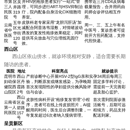
市第
并HIV的疱疹患者实行“一站式”管
携带近三月CD4及病毒
区吴
三人
理，可同步进行ART与HSV抑制治
载量报告，合并用药由
井路
民医
疗，院内配备自身活化CIK细胞培
药师会诊评估相互作
319
号
院
养室。
用。
皮肤科老专家采用“龙胆泻肝汤”加
五华
云南
周一、三、五上午有名
减配合阿昔洛韦湿敷，对情绪波动
区光
省中
中医号，复诊患者可提
诱发的复发性疱疹效果稳定，同时
华街
医医
前开方煎药配送，支持
提供耳尖放血与穴位埋线巩固疗
120
院
代煎快递。
号
效。
西山区
西山区依山傍水，就诊环境相对安静，适合需要长期
随访的患者。
医院
地址
科室亮点
就诊提示
昆明市
西山
产前诊断中心开展HSV-2型IgG亲和实
孕34周后每周三
妇幼保
区丹
验，判断原发或继发感染，为孕晚期
固定多学科讨论，
健院西
霞路
首次发现阳性的孕妇提供分娩风险评
需提前一天完善彩
山院区
2号
估与会诊。
超及胎心监护。
西山
皮肤性病科开设“疱疹复发管理”小程
首次需到院面诊激
云南省
区金
序，患者可在线上传皮损照片，AI提
活账号，后期可远
第一人
碧路
醒用药时间，医生后台调整剂量，一
程续方，药品支持
民医院
157
年复发超过6次者纳入慢病管理。
配送到家。
号
呈贡新区