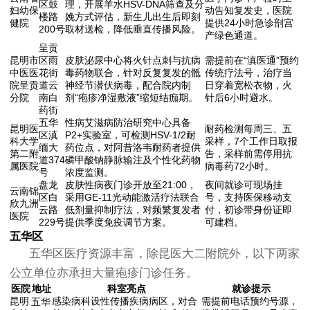
区鼓
理，开展羊水HSV-DNA筛查及分
妇幼保
动告知复发史，医院
楼路
娩方式评估，新生儿出生后即刻
健院
提供24小时急诊剖宫
200号
取材送检，降低垂直传播风险。
产绿色通道。
呈贡
昆明市
区雨
皮肤泌尿中心将火针点刺与抗病
需提前在“滇医通”预约
中医医
花街
毒药物联合，针对反复复发的骶
传统疗法号，治疗当
院呈贡
道云
神经节潜伏病毒，配合院内制
日穿着宽松衣物，火
分院
南白
剂“疱疹净湿敷液”缩短结痂期。
针后6小时避水。
药街
五华
性病艾滋病防治研究中心具备
昆明医
耐药检测每周三、五
区滇
P2+实验室，可检测HSV-1/2耐
科大学
采样，7个工作日取报
缅大
药位点，对阿昔洛韦耐药者提供
第二附
告，采样前需停用抗
道374
磷甲酸钠静脉输注及个性化药物
属医院
病毒药72小时。
号
浓度监测。
盘龙
皮肤性病夜门诊开放至21:00，
夜间就诊可现场挂
云南锦
区白
采用GE-11光动能激活疗法联合
号，支持医保移动支
欣九洲
云路
低剂量抑制疗法，对频繁复发者
付，初诊带身份证即
医院
229号
提供季度免疫调节方案。
可建档。
五华区
五华区医疗资源丰富，除昆医大二附院外，以下两家
公立单位亦承担大量疱疹门诊任务。
医院
地址
科室亮点
就诊提示
昆明
感染病科设性传播疾病病区，对合
需提前电话预约号源，
五华