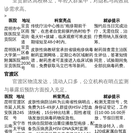
呈贡新区高校林立，年轻人群集中，对隐私与高效就
诊需求高。
>
医院
地址
科室亮点
就诊提示
呈贡
传统疗法中心推出“疱疹期前干
预约后当日完成治
昆明市中
区雨
预”，在患者自觉前驱灼热时给予
疗，无需住院，治
医医院呈
花街
毫火针+拔罐，临床观察可将皮损
疗费用纳入医保统
贡院区
道
期缩短至48小时内。
筹。
呈贡
昆明医科
皮肤性病教研室承担省级疱疹病毒
耐药筛查需主治医
区春
大学第一
耐药监测网络，定期公布区域耐药
生评估，签署知情
融街
附属医院
谱，耐药患者可直接进入临床试验
同意，试验期间免
2030
呈贡医院
组，免费获取马立巴韦等新药。
全部抗病毒药费。
号
官渡区
官渡区物流发达，流动人口多，公立机构在哨点监测
与暴露后预防方面投入充足。
医院
地址
科室亮点
就诊提示
昆明
官渡区
皮肤性病防治科为云南省性病哨点，
检测无需挂号，凭
市延
人民东
免费为15-49岁人群提供HSV-2型血
身份证登记，工作
安医
路245
清快检，15分钟出结果，阳性者现
日10:00-16:00开
院
号
场发放抗病毒药物应急包。
放，节假日照常。
安宁市
性病住院部收治重症播散型疱疹，配
云南
需急诊转入，由
太平镇
备负压病房及HSV-DNA实时监测
省传
120或家属自驾直