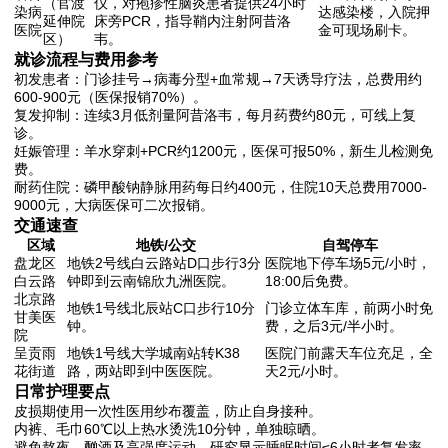
（官渡
仪，对疱疹性脑炎患者提供24小时
染病
达感染楼，入院押
延伸院
床旁PCR，指导鞘内注射阿昔洛
医院
金可现场刷卡。
区）
韦。
就诊流程与费用参考
初发患者：门诊挂号→病毒分型+血常规→7天诱导疗法，总费用约
600-900元（医保报销70%）。
复发抑制：连续3月低剂量阿昔洛韦，每月药费约80元，可线上复
诊。
妊娠管理：羊水穿刺+PCR约1200元，医保可报50%，新生儿检测免
费。
耐药住院：磷甲酸钠静脉用药每日约400元，住院10天总费用7000-
9000元，大病医保可二次报销。
交通速查
区域
地铁/公交
自驾停车
盘龙区
地铁2号线白云路站D口步行3分
医院地下停车场5元/小时，
白云路
钟即到云南锦欣九洲医院。
18:00后免费。
北京路
地铁1号线北辰站C口步行10分
门诊立体车库，前两小时免
甘美医
钟。
费，之后3元/半小时。
院
呈贡雨
地铁1号线大学城南站转K38
医院门前露天车位充足，全
花街道
路，两站即到中医医院。
天2元/小时。
日常护理要点
皮损期使用一次性医用纱布覆盖，防止自身接种。
内裤、毛巾60℃以上热水烫洗10分钟，单独晾晒。
避免熬夜、酗酒及高强度运动，研究显示睡眠时间≤6小时者复发率