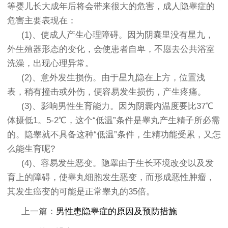
等婴儿长大成年后将会带来很大的危害，成人隐睾症的
危害主要表现在：
(1)、使成人产生心理障碍。因为阴囊里没有星九，
外生殖器形态的变化，会使患者自卑，不愿去公共浴室
洗澡，出现心理异常。
(2)、意外发生损伤。由于星九隐在上方，位置浅
表，稍有撞击或外伤，便容易发生损伤，产生疼痛。
(3)、影响男性生育能力。因为阴囊内温度要比37℃
体摄低1。5-2℃，这个“低温”条件是睾丸产生精子所必需
的。隐睾就不具备这种“低温”条件，生精功能受累，又怎
么能生育呢?
(4)、容易发生恶变。隐睾由于生长环境改变以及发
育上的障碍，使睾丸细胞发生恶变，而形成恶性肿瘤，
其发生癌变的可能是正常睾丸的35倍。
上一篇：
男性患隐睾症的原因及预防措施