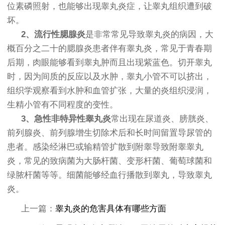
位素磷照射，也能够出现睾丸炎症，让睾丸组织遭到破
坏。
2、流行性腮腺炎
是非常常见导致睾丸炎的病因，大
概百分之二十的腮腺炎患者伴有睾丸炎，常见于青春期
后期，肉眼能够看到睾丸肿而且出现紫蓝色。切开睾丸
时，因为间质的反应以及水肿，睾丸小管不可以挤出，
组织学观察看到水肿和血管扩张，大量的炎组织浸润，
生精小管有不同程度的变性。
3、急性非特异性睾丸炎
常出现在尿道炎、膀胱炎、
前列腺炎、前列腺增生切除术后和长时间留置导尿管的
患者。感染经淋巴或输精管扩散到附睾导致附睾睾丸
炎，常见的致病菌为大肠杆菌、变形杆菌、葡萄球菌和
绿脓杆菌等等。细菌能够经血行播散到睾丸，导致睾丸
炎。
上一篇：
睾丸炎的危害具体有哪些方面